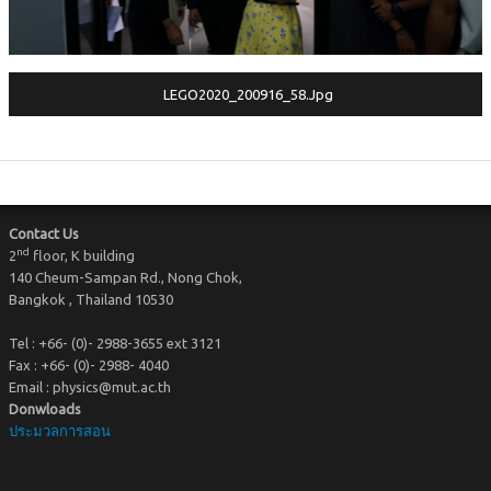
KM@Physics
Physics Community
LEGO2020_200916_58.jpg
Contact Us
nd
2
floor, K building
140 Cheum-Sampan Rd., Nong Chok,
Bangkok , Thailand 10530
Tel : +66- (0)- 2988-3655 ext 3121
Fax : +66- (0)- 2988- 4040
Email : physics@mut.ac.th
Donwloads
ประมวลการสอน