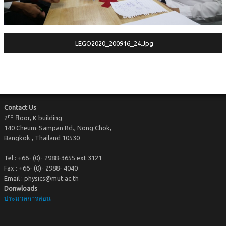
KM@Physics
Physics Community
LEGO2020_200916_24.jpg
Contact Us
nd
2
floor, K building
140 Cheum-Sampan Rd., Nong Chok,
Bangkok , Thailand 10530
Tel : +66- (0)- 2988-3655 ext 3121
Fax : +66- (0)- 2988- 4040
Email : physics@mut.ac.th
Donwloads
ประมวลการสอน