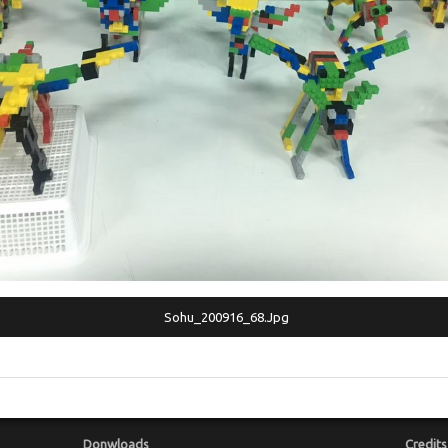
Sohu_200916_68.jpg
Donwloads
Credits