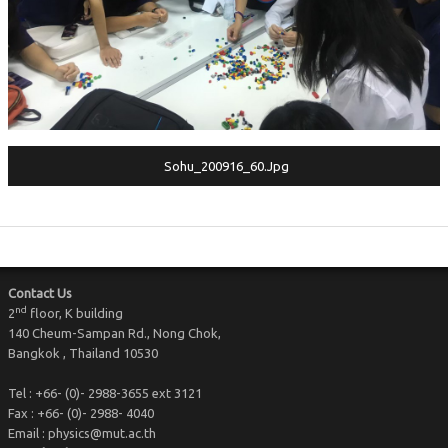
KM@Physics
Physics Community
Sohu_200916_60.jpg
Contact Us
nd
2
floor, K building
140 Cheum-Sampan Rd., Nong Chok,
Bangkok , Thailand 10530
Tel : +66- (0)- 2988-3655 ext 3121
Fax : +66- (0)- 2988- 4040
Email : physics@mut.ac.th