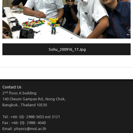
KM@Physics
Physics Community
Sohu_200916_17.jpg
Contact Us
nd
2
floor, K building
140 Cheum-Sampan Rd., Nong Chok,
Bangkok , Thailand 10530
Tel : +66- (0)- 2988-3655 ext 3121
Fax : +66- (0)- 2988- 4040
Email : physics@mut.ac.th